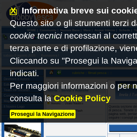
X
Informativa breve sui cooki
Questo sito o gli strumenti terzi d
HOME
|
Community
|
Nozioni Base
|
Mare
|
Acque Interne
|
Schede
|
T
cookie tecnici
necessari al corre
Utenti On line
69
Forum
Album Photos
0
Schede Pesca
519
Iscritti Forum
6
terza parte e di profilazione, vi
sabato 8 agosto 2026 Buonasera !
Cliccando su "Prosegui la Naviga
indicati.
rubriche :: filmati pesca :: ::
HOME PAGE
Direttore e Autore
Per maggiori informazioni o per n
Editoriale
Team HP Incontri
Novità :: Servizi e Rubriche
Contattaci
consulta la
Cookie Policy
Tavole Solunari :: AGOSTO
Mappa Sito
Annunci :: Usato Nautico
Il Nostro Logo
Questa sezione del 
di pesca. Tenete c
Pesca :: Notiziario Flash
Prosegui la Navigazione
pagina web, pertan
seguire i consigli p
Collabora con Noi
Fishing ShopGallery