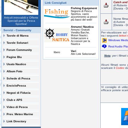
Catch and
Link Consigliati
di Roberto
Fishing Equipment
[Durata - D
Negozio di Pesca
Sportiva, vasto
assortimento ai prezzi
Articoli introvabili e Offerte
Nome filma
più bassi del web!
Speciali per la Pesca
di Autore
Sportiva!
[Durata - D
Annunci Nautica
Annunci Gratuiti
Servizi - Community
Per visualizzare sul 
Vendita Barche,
Tavole di Marea
Motori Nautici,
tra i seguenti
lettori
Imbarcazioni e
Windows Media
Accessori per la
Tavole Solunari
Nautica
Real Audio Pla
Forum Community
Vari
libero
Altri Link Selezionati!
Nota
: per i filma
Pagine Blu
Usato Nautico
Alcuni filmati son
scaricare il
Codec
da
Album Foto
Schede di Pesca
EncicloPesca
Vi consiglio di utili
efficace potete scari
Negozi di Fiducia
Club e APS
Video di Pesca
Prev. Meteo Marine
Link Directory