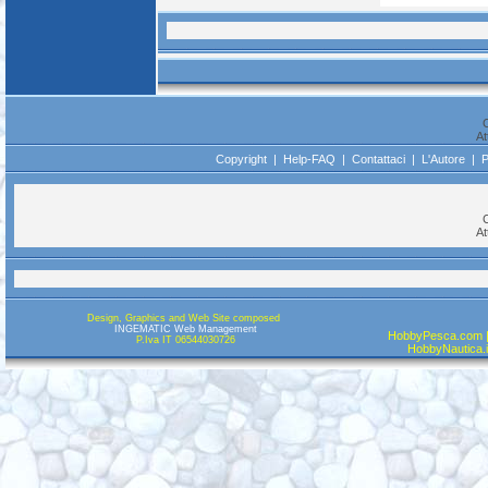
C
At
Copyright
|
Help-FAQ
|
Contattaci
|
L'Autore
|
P
C
At
Design, Graphics and Web Site composed
INGEMATIC Web Management
HobbyPesca.com |
P.Iva IT 06544030726
HobbyNautica.it